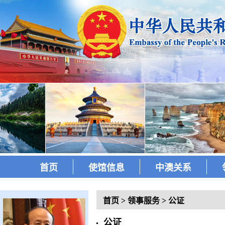
首页
使馆信息
中澳关系
首页
>
领事服务
>
公证
公证