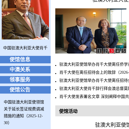
中国驻澳大利亚大使肖千
1
2
3
4
5
使馆信息
驻澳大利亚使馆举办肖千大使离任侨学商界招
中澳关系
肖千大使在离任招待会上的致辞（2026-0
领事服务
驻澳大利亚使馆举办肖千大使离任招待会（2
驻澳大利亚大使肖千辞行拜会澳总督莫斯廷（
使馆公告
肖千大使发表署名文章 深刻阐释中国共产党
中国驻澳大利亚使领馆
关于延长签证规费调减
使馆活动
措施的通知（2025-12-
30）
驻澳大利亚使