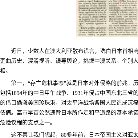
近日，少数人在澳大利亚散布谎言，洗白日本首相高
歪曲历史、混淆视听、误导舆论，挑拨中澳关系。个别
相。
第一，“存亡危机事态”就是日本对外侵略的前兆。
包括1894年的中日甲午战争、1931年侵占中国东北三省
的借口偷袭美国珍珠港，对太平洋战场
各国人民造成沉
伎俩。高市早苗公然违背日本所
作走和平道路的基本承
危险议程的支点之一。
这不禁让我们想起，80多年前，日本帝国主义对亚