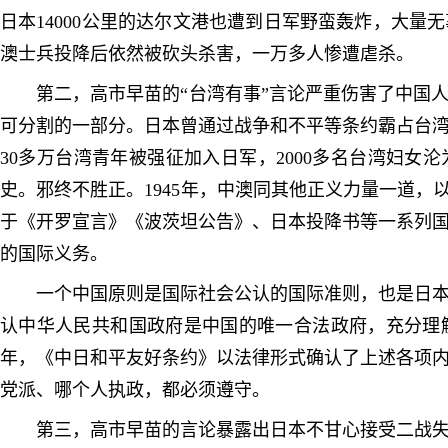
日本14000公里的达尔文港也遭到日军野蛮轰炸，大
澳士兵投降后依然被砍头杀害，一万多人惨遭虐杀。
第二，高市早苗的“台湾有事”言论严重伤害了中国
可分割的一部分。日本曾通过战争和不平等条约霸占台湾
30多万台湾青年被强征加入日军，2000多名台湾妇女
史。邪终不胜正。1945年，中澳同其他正义力量一道，
于《开罗宣言》《波茨
坦公告》、日本投降书等一系列
的国际义务。
一个中国原则是国际社会公认的国际准则，也是日
认中华人民共和国政府是中国的唯一合法政府，充分
理
年，《中日和平友好条约》以法律形式确认了上述各项
党派、哪个人执政，都必须遵守。
第三，高市早苗的言论暴露出日本不甘心接受二战