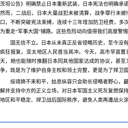
茨坦公告》明确禁止日本重新武装，日本宪法也明确承诺
然而，二战后，日本大量战犯未被清算，战争罪行未被
口，不断突破宪法束缚，连续十三年增加防卫经费，多次
为重走“军事大国”铺路。这些危险动向值得我们高度警
国无信不立。日本从未真正反省侵略历史，至今没
疯狂报复，亚太地区人民首当其冲。今天，高市早苗置
天，她也能随时推翻日本同其他国家达成的协议，甚至
争，既是为了维护自身主权和领土完整，更是为了捍卫
绥靖换不来和平，姑息纵容只会助长侵略者野心，
解并支持中方的正义立场，对日本军国主义死灰复燃保
地区和平稳定、捍卫战后国际秩序，避免人类再遭战火