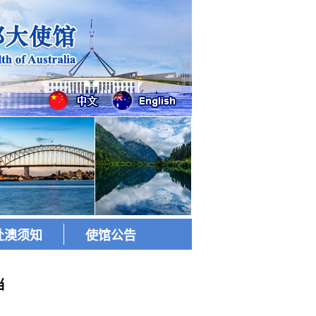
赴澳须知
使馆公告
当