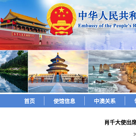
首页
使馆信息
中澳关系
肖千大使出席
2