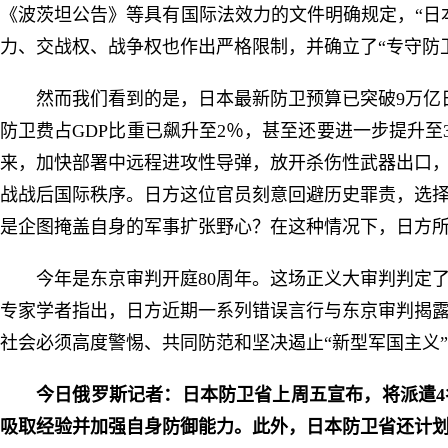
《波茨坦公告》等具有国际法效力的文件明确规定，“日
力、交战权、战争权也作出严格限制，并确立了“专守防
然而我们看到的是，日本最新防卫预算已突破9万亿
防卫费占GDP比重已飙升至2％，甚至还要进一步提升至
来，加快部署中远程进攻性导弹，放开杀伤性武器出口
战战后国际秩序。日方这位官员刻意回避历史罪责，选
是企图掩盖自身的军事扩张野心？在这种情况下，日方所
今年是东京审判开庭80周年。这场正义大审判判定
专家学者指出，日方近期一系列错误言行与东京审判揭
社会必须高度警惕、共同防范和坚决遏止“新型军国主义
今日俄罗斯记者：日本防卫省上周五宣布，将派遣4
吸取经验并加强自身防御能力。此外，日本防卫省还计